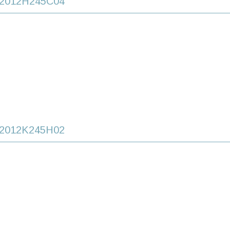
2012H245C04
2012K245H02