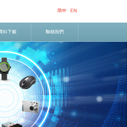
简中
EN
資料下載
聯絡我們