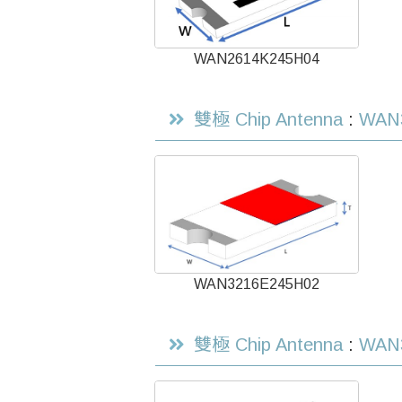
WAN2614K245H04
雙極 Chip Antenna
:
WAN
WAN3216E245H02
雙極 Chip Antenna
:
WAN