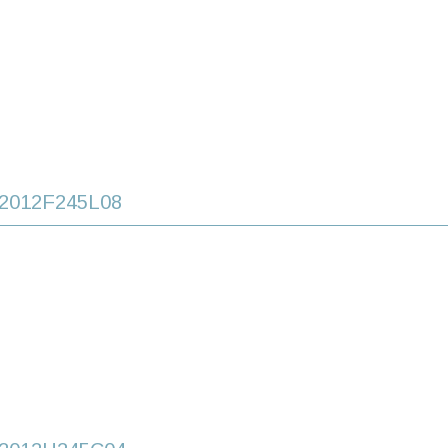
2012F245L08